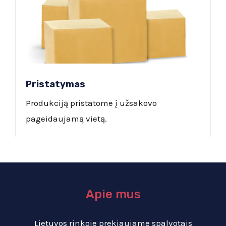
Pristatymas
Produkciją pristatome į užsakovo
pageidaujamą vietą.
Apie mus
Lietuvos rinkoje prekiaujame spalvotais