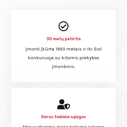
30 metų patirtis
Įmonė įkūrta 1993 metais ir iki šiol
konkuruoja su kitomis prekybos
įmonėmis.
Geros tiekimo sąlygos
Mes sudarome geras tiekimo sąlygas