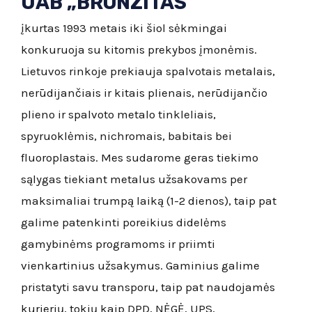
UAB „BRONZITAS“
įkurtas 1993 metais iki šiol sėkmingai
konkuruoja su kitomis prekybos įmonėmis.
Lietuvos rinkoje prekiauja spalvotais metalais,
nerūdijančiais ir kitais plienais, nerūdijančio
plieno ir spalvoto metalo tinkleliais,
spyruoklėmis, nichromais, babitais bei
fluoroplastais. Mes sudarome geras tiekimo
sąlygas tiekiant metalus užsakovams per
maksimaliai trumpą laiką (1-2 dienos), taip pat
galime patenkinti poreikius didelėms
gamybinėms programoms ir priimti
vienkartinius užsakymus. Gaminius galime
pristatyti savu transporu, taip pat naudojamės
kurjerių, tokių kaip DPD, NĖGĖ, UPS,