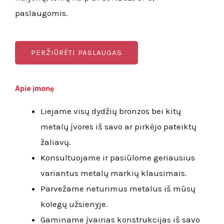
paslaugomis.
PERŽIŪRĖTI PASLAUGAS
Apie įmonę
Liejame visų dydžių bronzos bei kitų
metalų įvores iš savo ar pirkėjo pateiktų
žaliavų.
Konsultuojame ir pasiūlome geriausius
variantus metalų markių klausimais.
Parvežame neturimus metalus iš mūsų
kolegų užsienyje.
Gaminame įvairias konstrukcijas iš savo